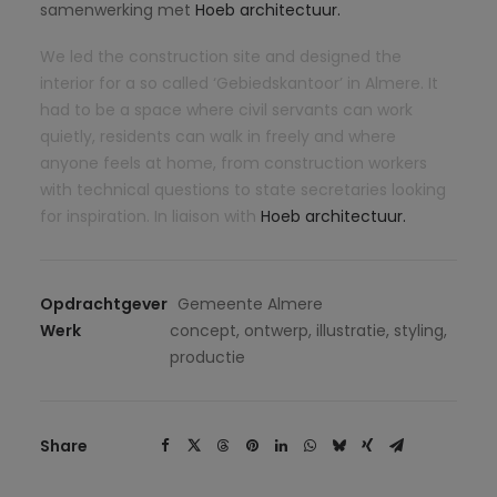
samenwerking met
Hoeb architectuur.
We led the construction site and designed the
interior for a so called ‘Gebiedskantoor’ in Almere. It
had to be a space where civil servants can work
quietly, residents can walk in freely and where
anyone feels at home, from construction workers
with technical questions to state secretaries looking
for inspiration. In liaison with
Hoeb architectuur.
Opdrachtgever
Gemeente Almere
Werk
concept, ontwerp, illustratie, styling,
productie
Share