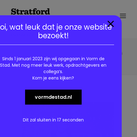
modal-check
oi, wat leuk dat je onze website
bezoekt!
Over ons / About us
6 Brandweer.StratfordDesign
Home
Brandweer Amsterdam Amstelland - Kersttrui
Sinds 1 januari 2023 zijn wij opgegaan in Vorm de
6 Brandweer.StratfordDesign
Stad. Met nog meer leuk werk, opdrachtgevers en
collega’s.
Kom je eens kijken?
vormdestad.nl
Dit zal sluiten in
17
seconden