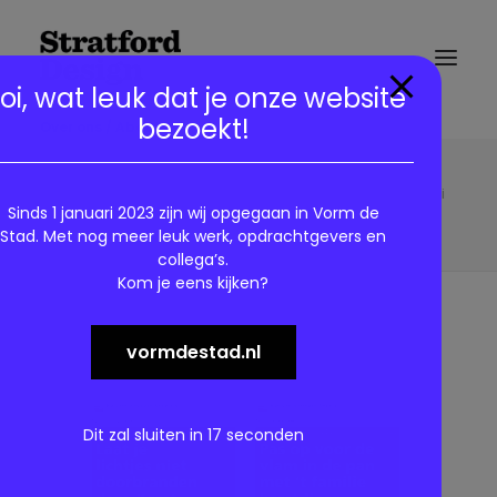
modal-check
oi, wat leuk dat je onze website
bezoekt!
Over ons / About us
3 Brandweer.StratfordDesignkopie
Home
Brandweer Amsterdam Amstelland - Kersttrui
Sinds 1 januari 2023 zijn wij opgegaan in Vorm de
3 Brandweer.StratfordDesignkopie
Stad. Met nog meer leuk werk, opdrachtgevers en
collega’s.
Kom je eens kijken?
vormdestad.nl
Dit zal sluiten in
17
seconden