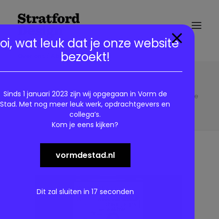
modal-check
oi, wat leuk dat je onze website
bezoekt!
Over ons / About us
4 ASD-Woningcheck2.abri1.StratfordDesign
Home
Sinds 1 januari 2023 zijn wij opgegaan in Vorm de
Gemeente Amsterdam – Woonveiligheid Campagne
Stad. Met nog meer leuk werk, opdrachtgevers en
4 ASD-Woningcheck2.abri1.StratfordDesign
collega’s.
Kom je eens kijken?
vormdestad.nl
Dit zal sluiten in
17
seconden