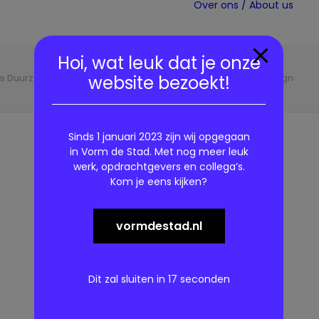
Over ons / About us
Hoi, wat leuk dat je onze
e Duurzaam020
6 ASD-Duurzaam020-mobiel.StratfordDesign
website bezoekt!
Sinds 1 januari 2023 zijn wij opgegaan
in Vorm de Stad. Met nog meer leuk
werk, opdrachtgevers en collega’s.
Kom je eens kijken?
vormdestad.nl
Dit zal sluiten in
17
seconden