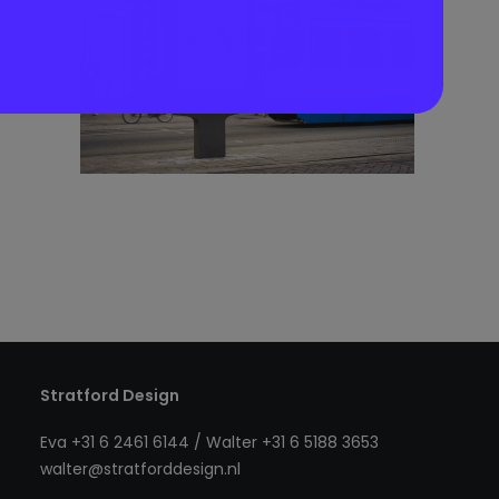
Stratford Design
Eva +31 6 2461 6144 / Walter +31 6 5188 3653
walter@stratforddesign.nl