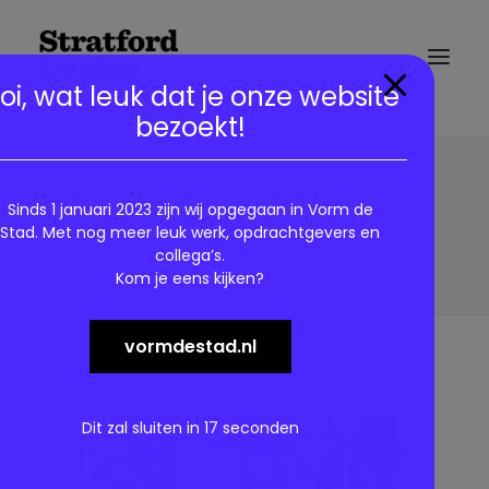
modal-check
oi, wat leuk dat je onze website
bezoekt!
Over ons / About us
2 ASD-Duurzaam020.abri1
Home
Sinds 1 januari 2023 zijn wij opgegaan in Vorm de
Gemeente Amsterdam – Subsidie campagne
Stad. Met nog meer leuk werk, opdrachtgevers en
Duurzaam020
collega’s.
2 ASD-Duurzaam020.abri1
Kom je eens kijken?
vormdestad.nl
Dit zal sluiten in
17
seconden