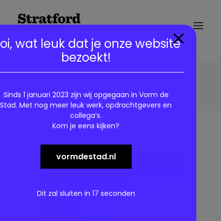
modal-check
oi, wat leuk dat je onze website
bezoekt!
Over ons / About us
Demo media 302369076
Home
Features
Demo media 302369076
Sinds 1 januari 2023 zijn wij opgegaan in Vorm de
Stad. Met nog meer leuk werk, opdrachtgevers en
collega’s.
Kom je eens kijken?
vormdestad.nl
Dit zal sluiten in
17
seconden