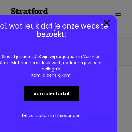
modal-check
oi, wat leuk dat je onze website
bezoekt!
Over ons / About us
Demo media 1157545600
Home
Features
Demo media 1157545600
Sinds 1 januari 2023 zijn wij opgegaan in Vorm de
Stad. Met nog meer leuk werk, opdrachtgevers en
collega’s.
Kom je eens kijken?
vormdestad.nl
Dit zal sluiten in
17
seconden